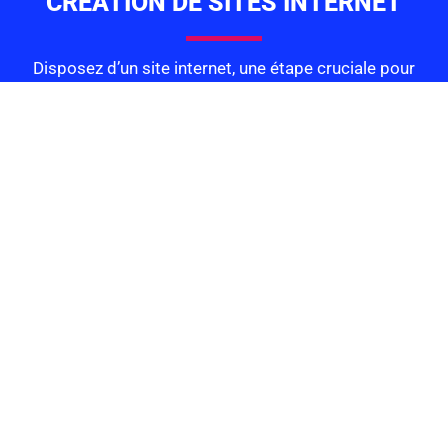
CRÉATION DE SITES INTERNET
Disposez d’un site internet, une étape cruciale pour
mettre en avant votre activité et vos réalisations,
capter de nouveaux clients ou vendre sur Internet.
Site vitrine, corporate, catalogue professionnel ou
e-commerce, un site internet sur mesure adapté à
vos besoins fait par notre agence web.
RÉFÉRENCEMENT NATURELLE
ET LOCAL
Notre agence web réalise des sites web, faits pour
un bon référencement naturel sur les moteurs de
recherche pour une visibilité locale accrue.
Nous vous accompagnons dans la mise en place